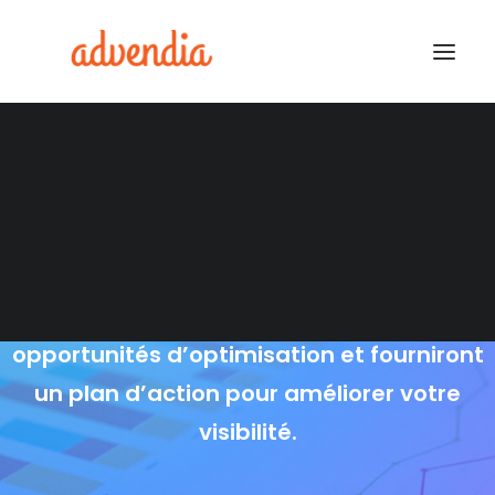
Audit en référencement
Audit SEO Local
local
Google My Business
Débloquez tout le potentiel du
référencement local avec l’audit SEO Local
de Advendia. Nous identifierons toutes les
opportunités d’optimisation et fourniront
un plan d’action pour améliorer votre
visibilité.